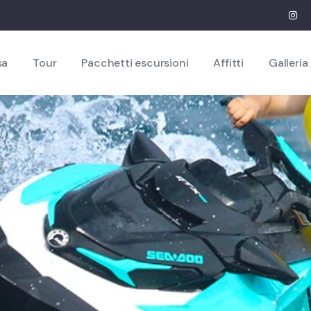
sa
Tour
Pacchetti escursioni
Affitti
Galleria