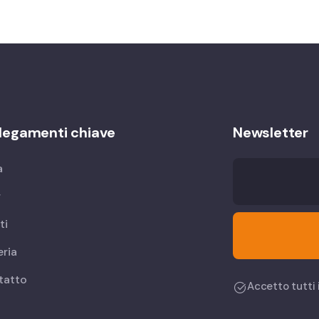
legamenti chiave
Newsletter
a
r
ti
eria
tatto
Accetto tutti i