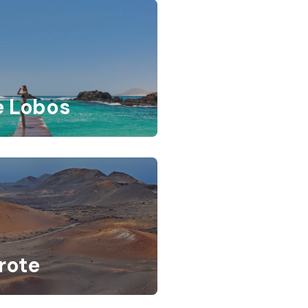
orralejo
e Lobos
rote