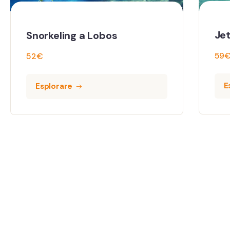
Jet Surf a Corralejo
Sno
59
€
52
Esplorare
E